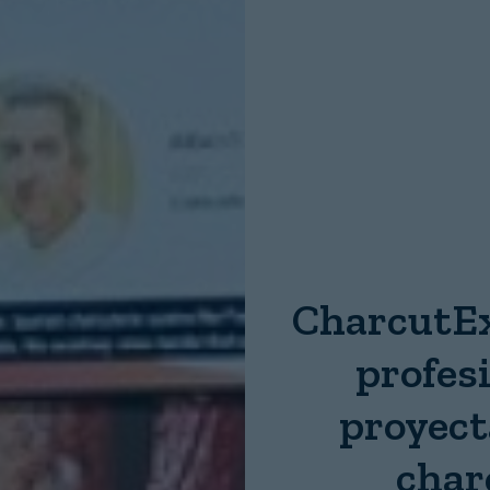
Nombre:
Password:
Login
CharcutEx
profes
proyecta
char