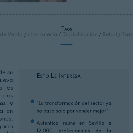
Cerrar
Tags
 de Venta
/
charcutería
/
Digitalización
/
Retail
/
Traz
de su
Esto Le Interesa
nueva
a los
e dos
ios y
"La transformación del sector ya
ta en
no pasa solo por vender mejor"
ones,
Auténtica reúne en Sevilla a
gocio
12.000 profesionales de la