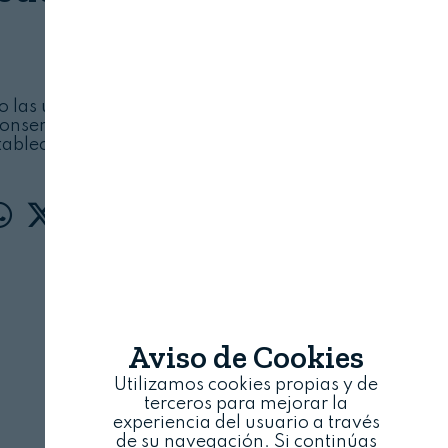
CHARCUT EXPO
19 DE JUNIO, 2026
 las últimas novedades en jamón ibérico,
conservas, ahumados y herramientas para los
tablecimientos charcuteros
Aviso de Cookies
Utilizamos cookies propias y de
terceros para mejorar la
experiencia del usuario a través
de su navegación. Si continúas