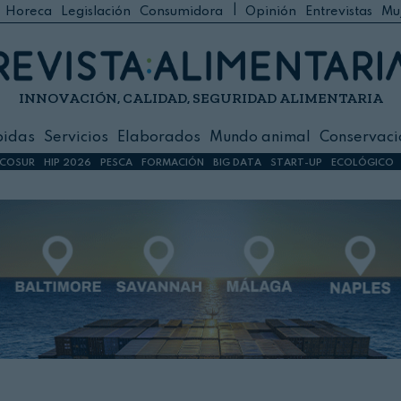
|
Horeca
Legislación
Consumidora
Opinión
Entrevistas
Mu
C
 Foodservice
INNOVACIÓN, CALIDAD, SEGURIDAD ALIMENTARIA
h
ilidad
bidas
Servicios
Elaborados
Mundo animal
Conservaci
sign
COSUR
HIP 2026
PESCA
FORMACIÓN
BIG DATA
START-UP
ECOLÓGICO
s
dos
nimal
ación
 primas
ión y Logística
ción especial