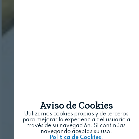
Aviso de Cookies
Utilizamos cookies propias y de terceros
para mejorar la experiencia del usuario a
través de su navegación. Si continúas
navegando aceptas su uso.
Política de Cookies.