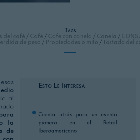
Cerrar
Tags
s del café
/
Café
/
Café con canela
/
Canela
/
CONS
erdida de peso
/
Propiedades o mito
/
Tostado del c
esas
Esto Le Interesa
edio
do al
anado
 para
Cuenta atrás para un evento
o la
pionero en el Retail
s de
Iberoamericano
s con