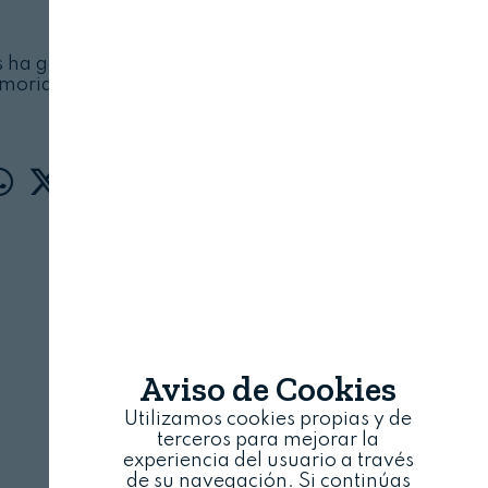
CAFÉS MYWAY
28 DE JUNIO, 2025
os ha ganado popularidad por sus supuestos
moria, el metabolismo o incluso la pérdida de
peso
Aviso de Cookies
Utilizamos cookies propias y de
terceros para mejorar la
experiencia del usuario a través
de su navegación. Si continúas