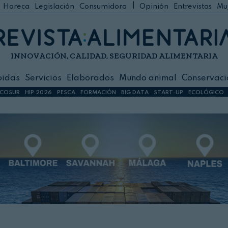
|
Horeca
Legislación
Consumidora
Opinión
Entrevistas
Mu
C
 Foodservice
INNOVACIÓN, CALIDAD, SEGURIDAD ALIMENTARIA
h
ilidad
bidas
Servicios
Elaborados
Mundo animal
Conservaci
sign
COSUR
HIP 2026
PESCA
FORMACIÓN
BIG DATA
START-UP
ECOLÓGICO
s
dos
nimal
ación
 primas
ión y Logística
ción especial