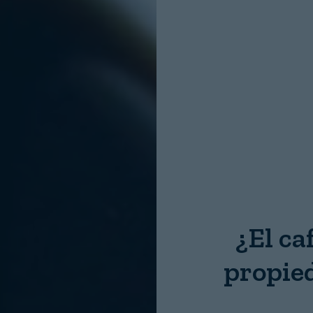
Nombre:
Password:
Login
¿El ca
propie