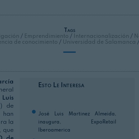
Cerrar
Tags
tigación
/
Emprendimiento
/
Internacionalización
/
N
encia de conocimiento
/
Universidad de Salamanca
rcía
Esto Le Interesa
neral
,
Luis
O) de
, han
José Luis Martinez Almeida,
ra la
inaugura, ExpoRetail
, que
Iberoamerica
0 de