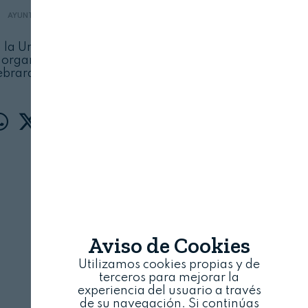
AYUNTAMIENTO DE SALAMANCA
13 DE JUNIO, 2024
 la Universidad y Startup Olé Accelerator
 organización de Startup Olé 2024, que se
ebrará del 8 al 10 de octubre
Aviso de Cookies
Utilizamos cookies propias y de
terceros para mejorar la
experiencia del usuario a través
de su navegación. Si continúas