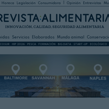
|
Horeca
Legislación
Consumidora
Opinión
Entrevistas
Mu
C
 Foodservice
INNOVACIÓN, CALIDAD, SEGURIDAD ALIMENTARIA
h
ilidad
bidas
Servicios
Elaborados
Mundo animal
Conservaci
sign
COSUR
HIP 2026
PESCA
FORMACIÓN
BIG DATA
START-UP
ECOLÓGICO
s
dos
nimal
ación
 primas
ión y Logística
ción especial