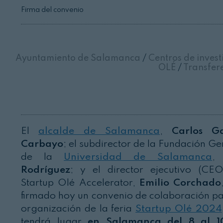
Firma del convenio
Ayuntamiento de Salamanca
/
Centros de inves
OLÉ
/
Transfer
El
alcalde de Salamanca
,
Carlos Ga
Carbayo
; el subdirector de la Fundación Ge
de la
Universidad de Salamanca
Rodríguez
; y el director ejecutivo (CE
Startup Olé Accelerator,
Emilio Corchado
firmado hoy un convenio de colaboración pa
organización de la feria
Startup Olé 2024
tendrá lugar
en Salamanca del 8 al 1