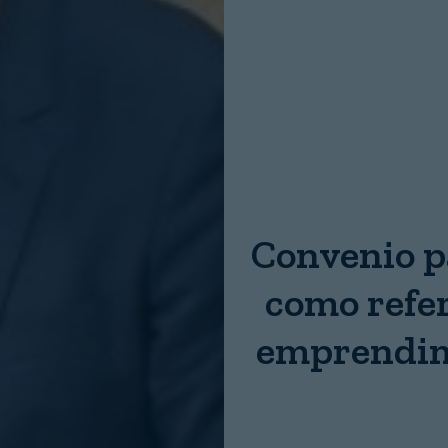
Nombre:
Password:
Login
Convenio p
como refe
emprendimi