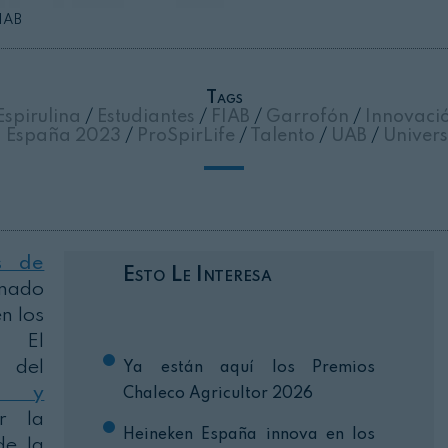
FIAB
Cerrar
Tags
spirulina
/
Estudiantes
/
FIAB
/
Garrofón
/
Innovaci
a España 2023
/
ProSpirLife
/
Talento
/
UAB
/
Univers
s de
Esto Le Interesa
onado
n los
. El
 del
Ya están aquí los Premios
ca y
Chaleco Agricultor 2026
ar la
Heineken España innova en los
de la