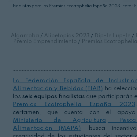
Finalistas para los Premios Ecotrophelia España 2023. Foto: 
Algarroba
/
Alibetopías 2023
/
Dip-In Lup-In
/
E
Premio Emprendimiento
/
Premios Ecotropheli
La Federación Española de Industria
Alimentación y Bebidas (FIAB)
ha selecci
los
seis equipos finalistas
que participarán e
Premios Ecotrophelia España 2023
certamen, que cuenta con el apoyo
Ministerio de Agricultura, Pes
Alimentación (MAPA)
, busca incentiv
creatividad de los estudiantes del sector 