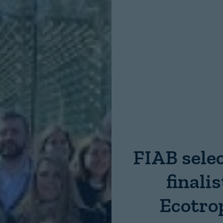
Nombre:
Password:
Login
FIAB selec
finali
Ecotro