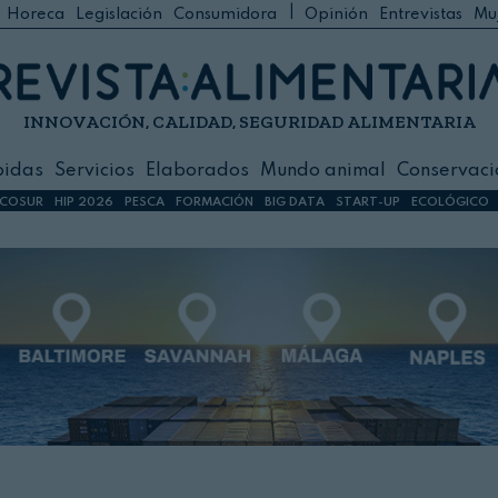
|
Horeca
Legislación
Consumidora
Opinión
Entrevistas
Mu
C
 Foodservice
INNOVACIÓN, CALIDAD, SEGURIDAD ALIMENTARIA
h
ilidad
bidas
Servicios
Elaborados
Mundo animal
Conservaci
sign
COSUR
HIP 2026
PESCA
FORMACIÓN
BIG DATA
START-UP
ECOLÓGICO
s
dos
nimal
ación
 primas
ión y Logística
ción especial