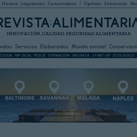
|
Horeca
Legislación
Consumidora
Opinión
Entrevistas
Mu
C
 Foodservice
INNOVACIÓN, CALIDAD, SEGURIDAD ALIMENTARIA
h
ilidad
bidas
Servicios
Elaborados
Mundo animal
Conservaci
sign
COSUR
HIP 2026
PESCA
FORMACIÓN
BIG DATA
START-UP
ECOLÓGICO
s
dos
nimal
ación
 primas
ión y Logística
ción especial