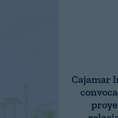
Nombre:
Password:
Login
Cajamar I
convoca
proye
relaci