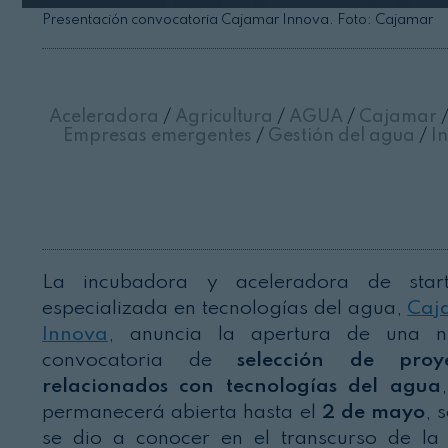
Presentación convocatoria Cajamar Innova. Foto: Cajamar
Aceleradora
/
Agricultura
/
AGUA
/
Cajamar
Empresas emergentes
/
Gestión del agua
/
I
La incubadora y aceleradora de start
especializada en tecnologías del agua,
Caj
Innova
, anuncia la apertura de una n
convocatoria de
selección de proye
relacionados con tecnologías del agua
permanecerá abierta hasta el
2 de mayo
, 
se dio a conocer en el transcurso de la 