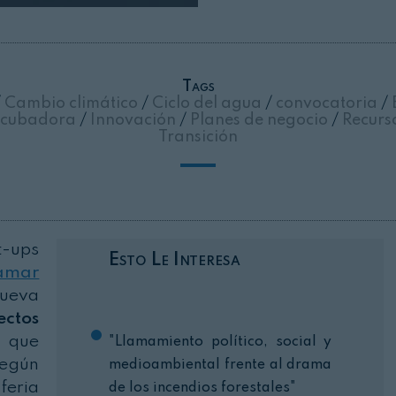
Cerrar
Tags
/
Cambio climático
/
Ciclo del agua
/
convocatoria
/
ncubadora
/
Innovación
/
Planes de negocio
/
Recurs
Transición
-ups
Esto Le Interesa
amar
ueva
ctos
, que
"Llamamiento político, social y
según
medioambiental frente al drama
feria
de los incendios forestales"