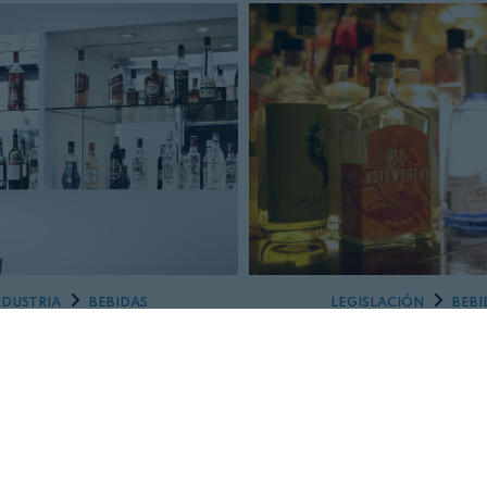
NDUSTRIA
BEBIDAS
LEGISLACIÓN
BEBI
9 DE FEBRERO, 2023
24 DE ENERO, 2023
ecto irlandés de
Legislación: prod
nto de etiquetado de
independientes de 
idas alcohólicas
alcohólicas