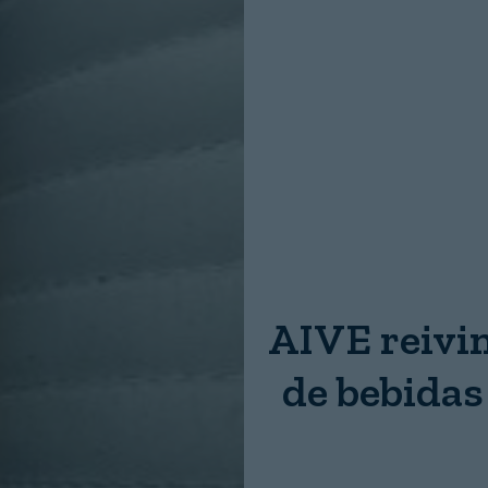
Nombre:
Password:
AIVE reivin
Login
de bebidas