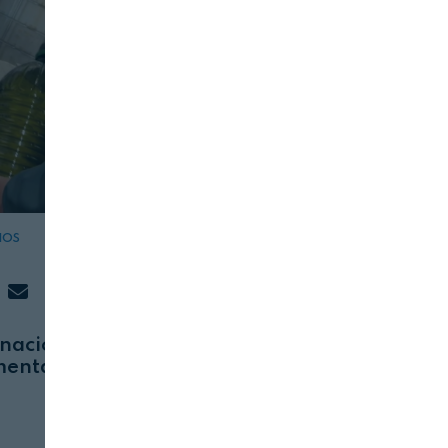
IOS
AGRICULTURA
SERVICIOS
25 DE AGOSTO, 2023
nacional
Unión de Uniones denuncia el
mentario
aumento del IPC en la
alimentación