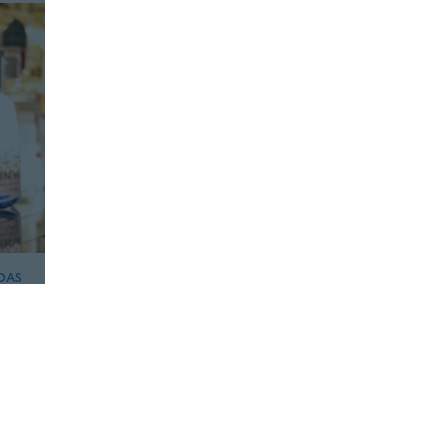
DAS
INDUSTRIA
BEBIDAS
13 DE ABRIL, 2022
uctores
El 67% de los españoles
bebidas
cambiaría su forma de
consumir alcohol por bebidas