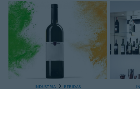
INDUSTRIA
BEBIDAS
I
18 DE MAYO, 2023
Las bodegas europeas
Proy
presentan queja formal contra
Reglame
la norma irlandesa
beb