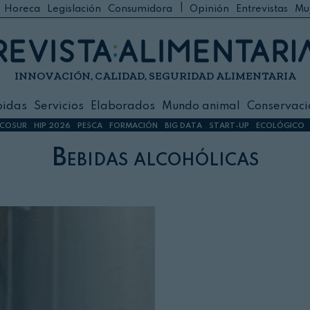
|
Horeca
Legislación
Consumidora
Opinión
Entrevistas
Mu
C
 Foodservice
INNOVACIÓN, CALIDAD, SEGURIDAD ALIMENTARIA
h
ilidad
bidas
Servicios
Elaborados
Mundo animal
Conservaci
sign
COSUR
HIP 2026
PESCA
FORMACIÓN
BIG DATA
START-UP
ECOLÓGICO
Bebidas alcohólicas
s
dos
nimal
ación
 primas
ión y Logística
ción especial