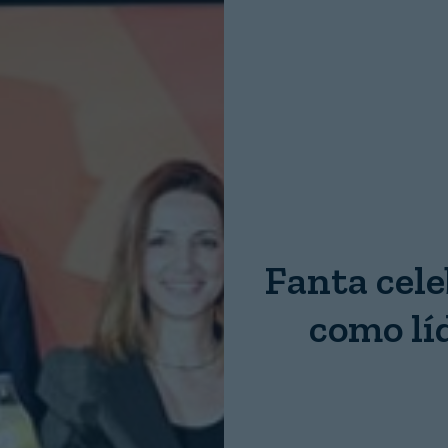
Nombre:
Password:
Fanta cele
Login
como lí