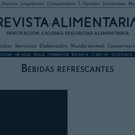
|
Horeca
Legislación
Consumidora
Opinión
Entrevistas
Mu
C
 Foodservice
INNOVACIÓN, CALIDAD, SEGURIDAD ALIMENTARIA
h
ilidad
bidas
Servicios
Elaborados
Mundo animal
Conservaci
sign
COSUR
HIP 2026
PESCA
FORMACIÓN
BIG DATA
START-UP
ECOLÓGICO
Bebidas refrescantes
s
dos
nimal
ación
 primas
ión y Logística
ción especial