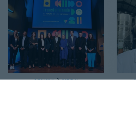
INDUSTRIA
BEBIDAS
23 DE NOVIEMBRE, 2023
Los refrescos en España han
Lorenzo 
reducido el azúcar casi a la
procede
mitad