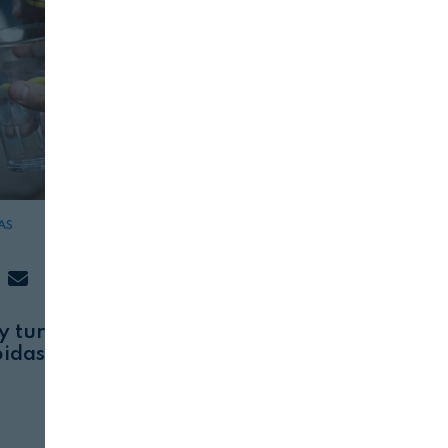
AS
DIRECTIVOS
SERVICIOS
30 DE ABRIL, 2024
y turismo
Ana Orts:Seguridad
bidas
alimentaria y calidad claves
s
para la competitividad