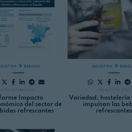
NDUSTRIA
BEBIDAS
INDUSTRIA
BEBID
29 DE OCTUBRE, 2025
4 DE AGOSTO, 2025
forme Impacto
Variedad, hostelería 
nómico del sector de
impulsan las be
ebidas refrescantes
refrescante