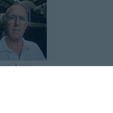
OPINIÓN
BEBIDAS
22 DE OCTUBRE, 2023
Delgado: "Alcohol de
ncia vínica frente al
industrial"