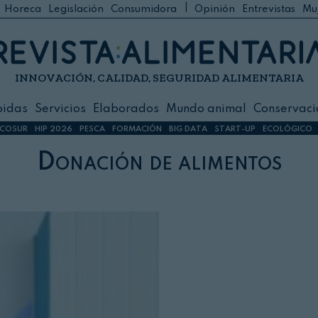
|
Horeca
Legislación
Consumidora
Opinión
Entrevistas
Mu
C
 Foodservice
INNOVACIÓN, CALIDAD, SEGURIDAD ALIMENTARIA
h
ilidad
bidas
Servicios
Elaborados
Mundo animal
Conservaci
sign
COSUR
HIP 2026
PESCA
FORMACIÓN
BIG DATA
START-UP
ECOLÓGICO
Donación de alimentos
s
dos
nimal
ación
 primas
ión y Logística
ción especial