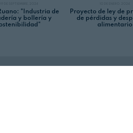
29 DE SEPTIEMBRE, 2024
10 DE ENERO, 2024
Ruano: "Industria de
Proyecto de ley de p
dería y bollería y
de pérdidas y desp
ostenibilidad"
alimentario
Revista Alimentaria en su buzón
SUSCRÍBASE
a nuestras
NEWSLETTERS