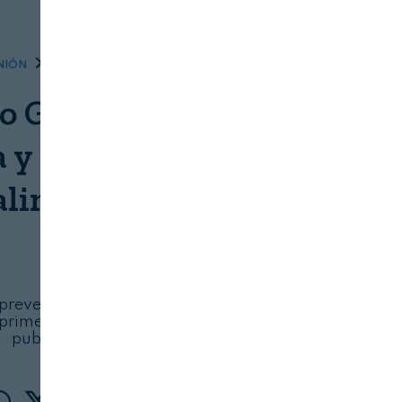
NIÓN
DISTRIBUCIÓN Y LOGÍSTICA
o García Magarzo:
y ética, y desperdicio
alimentario"
ASEDAS
09/08/2026
 prevención de las pérdidas y el desperdicio
 primera norma estatal sobre esta materia
publicada en España