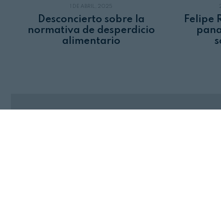
1 DE ABRIL, 2025
Desconcierto sobre la
Felipe 
normativa de desperdicio
pana
alimentario
s