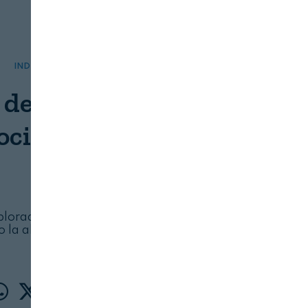
INDUSTRIA
SERVICIOS
o de Nutrición Sensata
ociones y alimentación
FIAB
08/08/2026
plorado el impacto del estrés en nuestra salud
o la alimentación y el estado emocional están
conectados