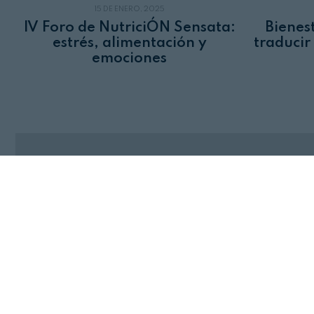
15 DE ENERO, 2025
IV Foro de NutriciÓN Sensata:
Bienes
estrés, alimentación y
traducir
emociones