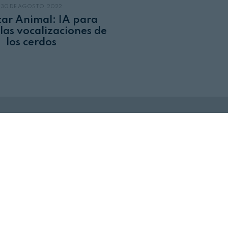
30 DE AGOSTO, 2022
tar Animal: IA para
 las vocalizaciones de
los cerdos
Revista Alimentaria en su buzón
SUSCRÍBASE
a nuestras
NEWSLETTERS