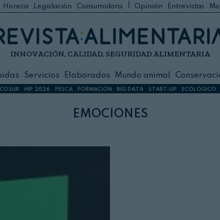
|
Horeca
Legislación
Consumidora
Opinión
Entrevistas
Mu
C
 Foodservice
INNOVACIÓN, CALIDAD, SEGURIDAD ALIMENTARIA
h
ilidad
bidas
Servicios
Elaborados
Mundo animal
Conservaci
sign
COSUR
HIP 2026
PESCA
FORMACIÓN
BIG DATA
START-UP
ECOLÓGICO
emociones
s
dos
nimal
ación
 primas
ión y Logística
ción especial