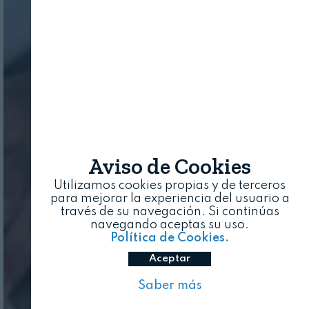
Aviso de Cookies
Utilizamos cookies propias y de terceros
para mejorar la experiencia del usuario a
través de su navegación. Si continúas
navegando aceptas su uso.
Política de Cookies.
Aceptar
Saber más