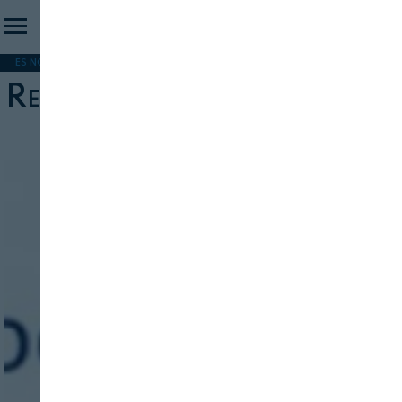
ES NOTICIA
REFORMA PAC
MERCOSUR
HIP 2026
PESCA
FORMACIÓN
Refrigeración y congelación
INICIO SESION