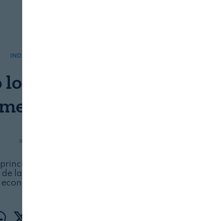
INDUSTRIA
SERVICIOS
lo mejor de las plantas
 menos recursos
REVISTA ALIMENTARIA
07/08/2026
principios activos vegetales a partir de células
de las plantas, un proceso más eficiente,
económico y sostenible