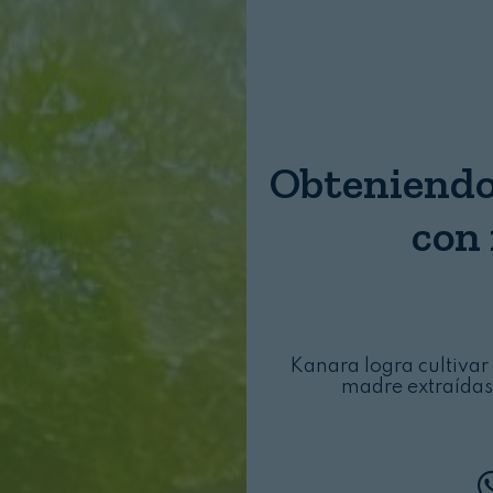
Nombre:
Password:
Obteniendo 
Login
con
Kanara logra cultivar 
madre extraídas 