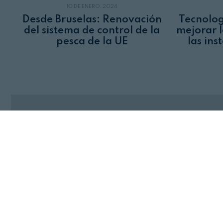
10 DE ENERO, 2024
Desde Bruselas: Renovación
Tecnolog
del sistema de control de la
mejorar l
pesca de la UE
las ins