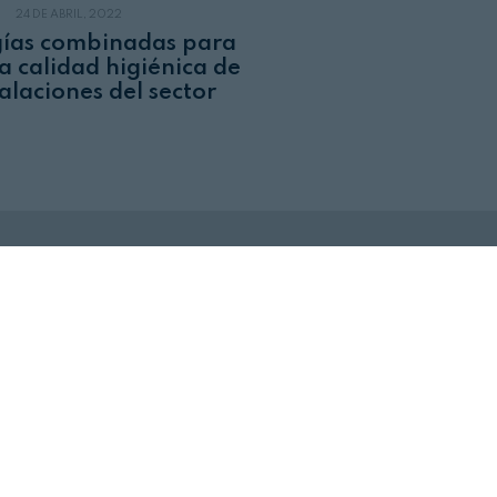
24 DE ABRIL, 2022
ías combinadas para
a calidad higiénica de
talaciones del sector
Revista Alimentaria en su buzón
SUSCRÍBASE
a nuestras
NEWSLETTERS