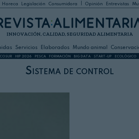
|
Horeca
Legislación
Consumidora
Opinión
Entrevistas
Mu
C
 Foodservice
INNOVACIÓN, CALIDAD, SEGURIDAD ALIMENTARIA
h
ilidad
bidas
Servicios
Elaborados
Mundo animal
Conservaci
sign
COSUR
HIP 2026
PESCA
FORMACIÓN
BIG DATA
START-UP
ECOLÓGICO
Sistema de control
s
dos
nimal
ación
 primas
ión y Logística
ción especial