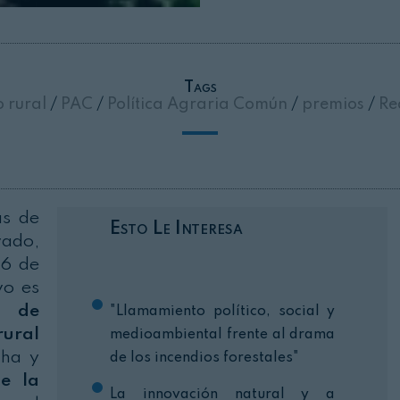
Cerrar
Tags
 rural
/
PAC
/
Política Agraria Común
/
premios
/
Re
ás de
Esto Le Interesa
vado,
 6 de
vo es
jo de
"Llamamiento político, social y
rural
medioambiental frente al drama
cha y
de los incendios forestales"
de la
La innovación natural y a