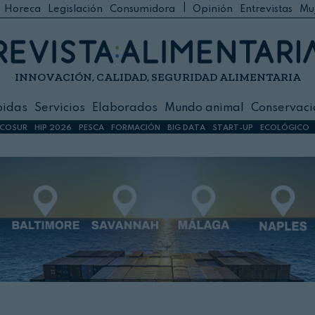
|
Horeca
Legislación
Consumidora
Opinión
Entrevistas
Mu
C
 Foodservice
INNOVACIÓN, CALIDAD, SEGURIDAD ALIMENTARIA
h
ilidad
bidas
Servicios
Elaborados
Mundo animal
Conservaci
sign
COSUR
HIP 2026
PESCA
FORMACIÓN
BIG DATA
START-UP
ECOLÓGICO
s
dos
nimal
ación
 primas
ión y Logística
ción especial