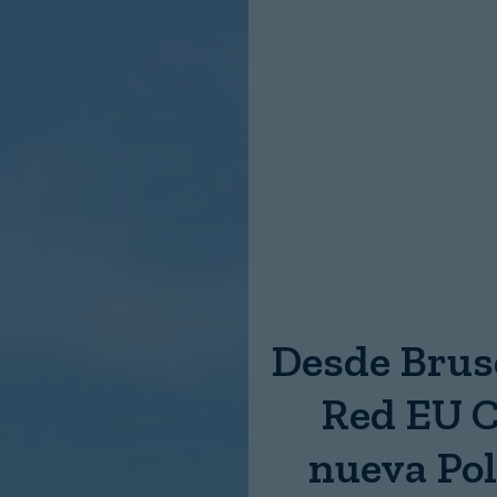
Nombre:
Password:
Login
Desde Bruse
Red EU C
nueva Pol