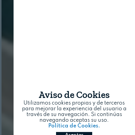
Aviso de Cookies
Utilizamos cookies propias y de terceros
para mejorar la experiencia del usuario a
través de su navegación. Si continúas
navegando aceptas su uso.
Política de Cookies.
Aceptar