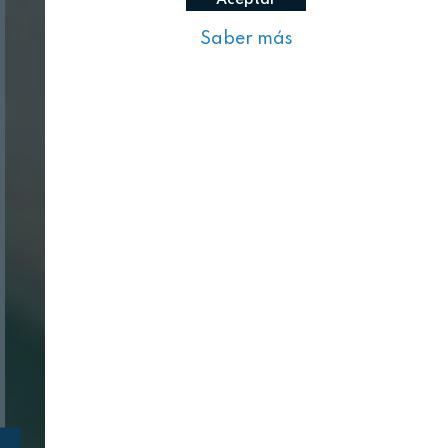
Saber más