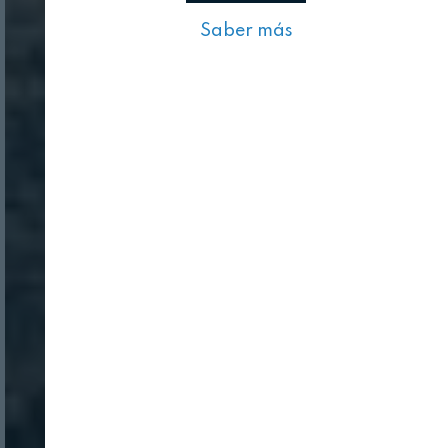
Saber más