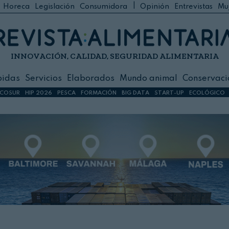
|
Horeca
Legislación
Consumidora
Opinión
Entrevistas
Mu
C
 Foodservice
INNOVACIÓN, CALIDAD, SEGURIDAD ALIMENTARIA
h
ilidad
bidas
Servicios
Elaborados
Mundo animal
Conservaci
sign
COSUR
HIP 2026
PESCA
FORMACIÓN
BIG DATA
START-UP
ECOLÓGICO
s
dos
nimal
ación
 primas
ión y Logística
ción especial