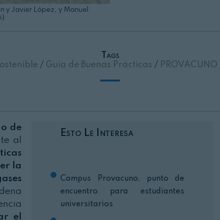
n y Javier López, y Manuel
s)
Cerrar
Tags
ostenible
/
Guia de Buenas Prácticas
/
PROVACUNO
o de
Esto Le Interesa
te al
icas
er la
gases
Campus Provacuno, punto de
adena
encuentro para estudiantes
encia
universitarios
ar el