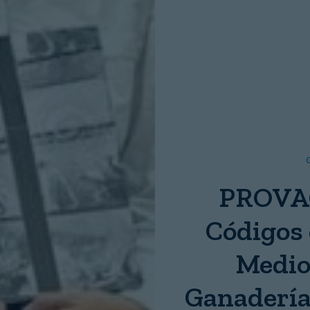
Nombre:
Password:
Login
PROVAC
Códigos 
Medio
Ganadería