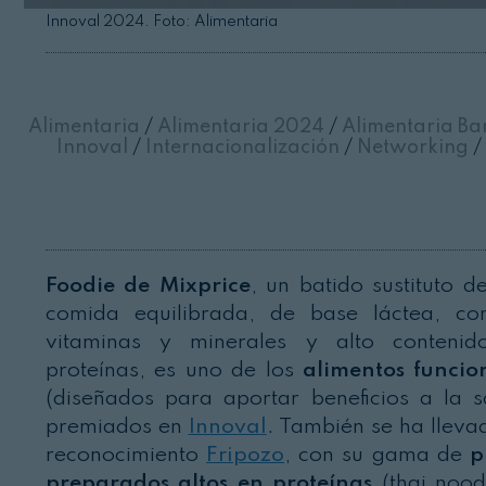
Innoval 2024. Foto: Alimentaria
Alimentaria
/
Alimentaria 2024
/
Alimentaria Ba
Innoval
/
Internacionalización
/
Networking
/
Foodie de Mixprice
, un batido sustituto d
comida equilibrada, de base láctea, c
vitaminas y minerales y alto conteni
proteínas, es uno de los
alimentos funcio
(diseñados para aportar beneficios a la s
premiados en
Innoval
. También se ha lleva
reconocimiento
Fripozo
, con su gama de
p
preparados altos en proteínas
(thai nood