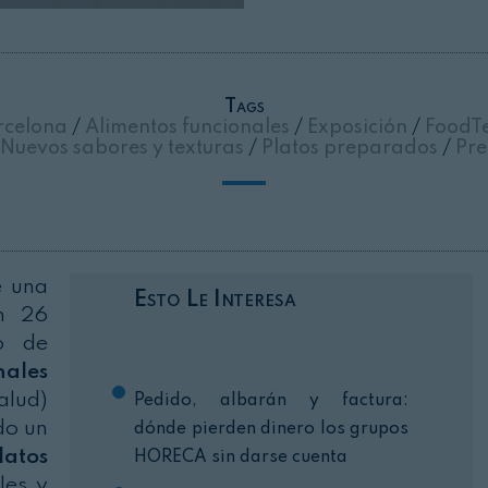
Cerrar
Tags
rcelona
/
Alimentos funcionales
/
Exposición
/
FoodT
Nuevos sabores y texturas
/
Platos preparados
/
Pre
e una
Esto Le Interesa
on 26
do de
nales
alud)
Pedido, albarán y factura:
do un
dónde pierden dinero los grupos
latos
HORECA sin darse cuenta
les y