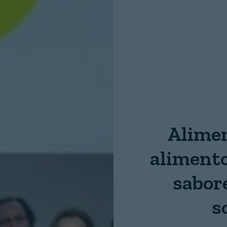
Nombre:
Password:
Login
Alimen
alimento
sabor
s