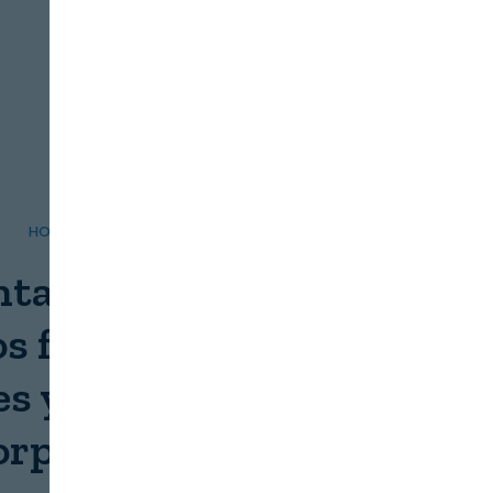
HORECA
SERVICIOS
taria premia a los
s funcionales y a los
es y formatos más
orprendentes