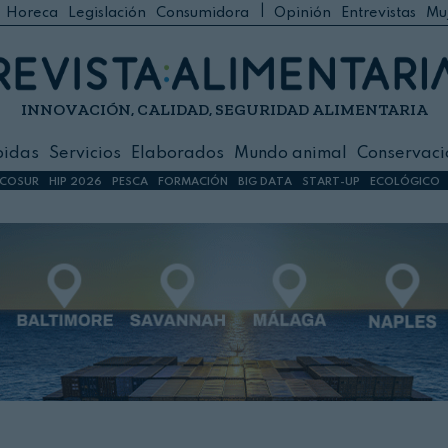
|
Horeca
Legislación
Consumidora
Opinión
Entrevistas
Mu
C
 Foodservice
INNOVACIÓN, CALIDAD, SEGURIDAD ALIMENTARIA
h
ilidad
bidas
Servicios
Elaborados
Mundo animal
Conservaci
sign
COSUR
HIP 2026
PESCA
FORMACIÓN
BIG DATA
START-UP
ECOLÓGICO
s
dos
nimal
ación
 primas
ión y Logística
ción especial