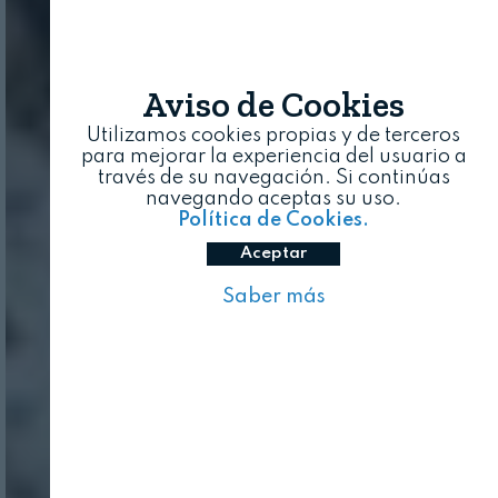
Aviso de Cookies
Utilizamos cookies propias y de terceros
para mejorar la experiencia del usuario a
través de su navegación. Si continúas
navegando aceptas su uso.
Política de Cookies.
Aceptar
Saber más