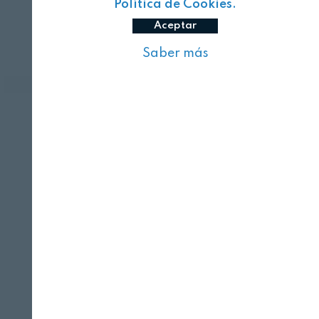
Política de Cookies.
Aceptar
Saber más