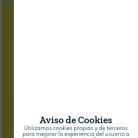
Aviso de Cookies
Utilizamos cookies propias y de terceros
para mejorar la experiencia del usuario a