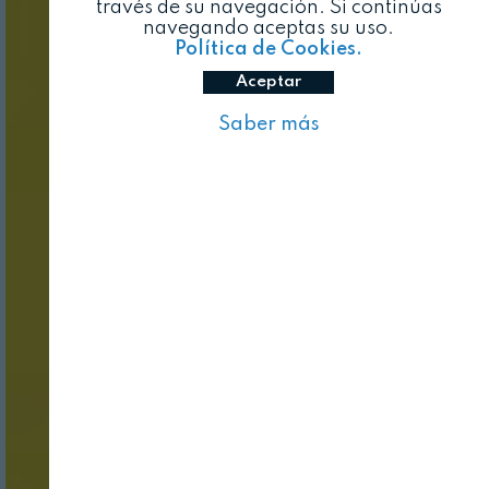
través de su navegación. Si continúas
navegando aceptas su uso.
Política de Cookies.
Aceptar
Saber más