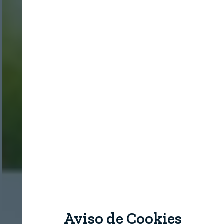
Aviso de Cookies