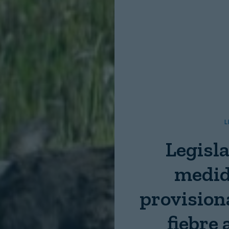
Nombre:
Password:
Login
L
Legisla
medid
provisiona
fiebre