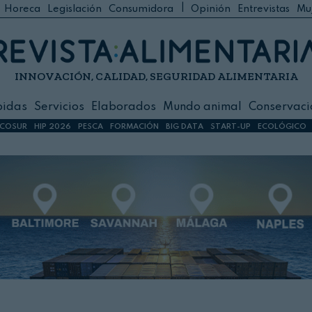
|
Horeca
Legislación
Consumidora
Opinión
Entrevistas
Mu
C
 Foodservice
INNOVACIÓN, CALIDAD, SEGURIDAD ALIMENTARIA
h
ilidad
bidas
Servicios
Elaborados
Mundo animal
Conservaci
sign
COSUR
HIP 2026
PESCA
FORMACIÓN
BIG DATA
START-UP
ECOLÓGICO
s
dos
nimal
ación
 primas
ión y Logística
ción especial