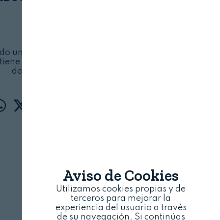
LEGALIMENTARIA
14 DE ENERO, 2025
do un brote de esta enfermedad en un
tiene carabaos en el Estado federado alemán
de Brandemburgo
Aviso de Cookies
Utilizamos cookies propias y de
terceros para mejorar la
experiencia del usuario a través
de su navegación. Si continúas