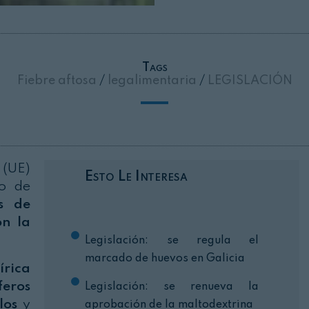
Cerrar
Tags
Fiebre aftosa
/
legalimentaria
/
LEGISLACIÓN
 (UE)
Esto Le Interesa
ro de
s de
on la
Legislación: se regula el
marcado de huevos en Galicia
írica
eros
Legislación: se renueva la
los
y
aprobación de la maltodextrina