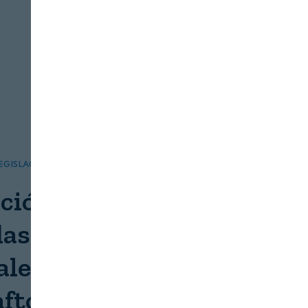
EGISLACIÓN
MUNDO ANIMAL
ción: se establecen
as de emergencia
les en relación con la
 aftosa en Alemania