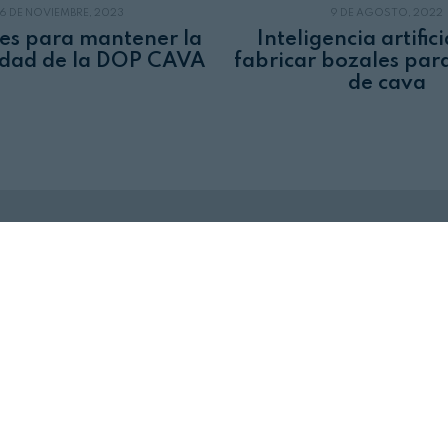
6 DE NOVIEMBRE, 2023
9 DE AGOSTO, 2022
es para mantener la
Inteligencia artific
lidad de la DOP CAVA
fabricar bozales par
de cava
Revista Alimentaria en su buzón
SUSCRÍBASE
a nuestras
NEWSLETTERS