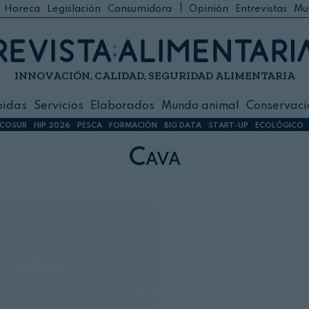
|
Horeca
Legislación
Consumidora
Opinión
Entrevistas
Mu
C
 Foodservice
INNOVACIÓN, CALIDAD, SEGURIDAD ALIMENTARIA
h
ilidad
bidas
Servicios
Elaborados
Mundo animal
Conservaci
sign
COSUR
HIP 2026
PESCA
FORMACIÓN
BIG DATA
START-UP
ECOLÓGICO
Cava
s
dos
nimal
ación
 primas
ión y Logística
ción especial