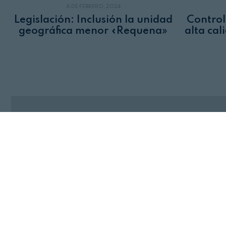
6 DE FEBRERO, 2024
Legislación: Inclusión la unidad
Control
geográfica menor «Requena»
alta ca