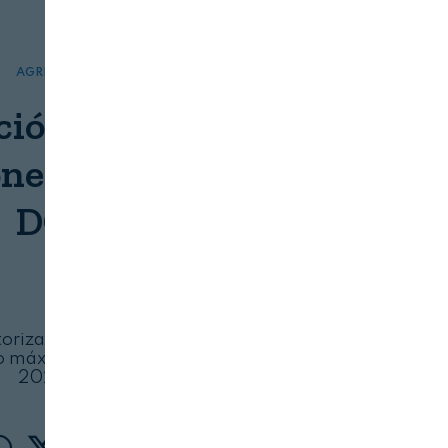
AGRICULTURA
BEBIDAS
ción: limitaciones a
ones de plantaciones en
DOP Cava
LEGALIMENTARIA
08/08/2026
utorizaciones de nueva plantación en esa zona
o máximo, de 0,1 hectáreas/año para los años
2026, 2027 y 2028