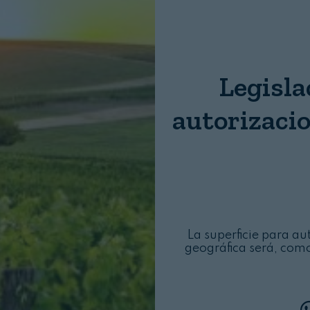
Nombre:
Password:
Legisla
autorizaci
Login
La superficie para a
geográfica será, com