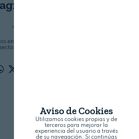
agricultura
REVISTA ALIMENTARIA
23 DE JULIO, 2025
ngos entomopatógenos que infectan de manera
insectos que transmiten esta enfermedad
Aviso de Cookies
Utilizamos cookies propias y de
terceros para mejorar la
experiencia del usuario a través
de su navegación. Si continúas