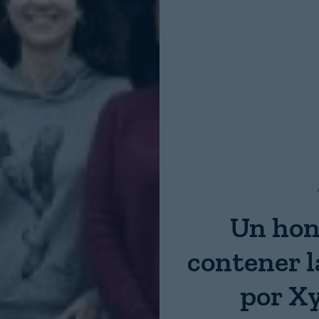
Nombre:
Password:
Login
Un hon
contener 
por Xy