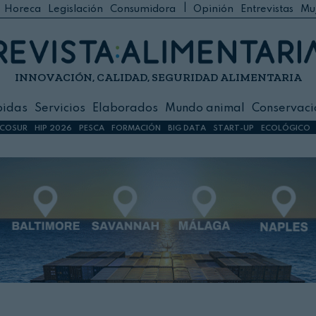
|
Horeca
Legislación
Consumidora
Opinión
Entrevistas
Mu
C
 Foodservice
INNOVACIÓN, CALIDAD, SEGURIDAD ALIMENTARIA
h
ilidad
bidas
Servicios
Elaborados
Mundo animal
Conservaci
sign
COSUR
HIP 2026
PESCA
FORMACIÓN
BIG DATA
START-UP
ECOLÓGICO
s
dos
nimal
ación
 primas
ión y Logística
ción especial