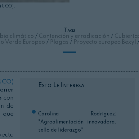
 (UCO).
Cerrar
Tags
io climático
/
Contención y erradicación
/
Cubierta
to Verde Europeo
/
Plagas
/
Proyecto europeo Bexyl
(UCO)
Esto Le Interesa
tener
o
con
an de
) que
Carolina Rodríguez:
"Agroalimentación innovadora:
sello de liderazgo"
yecto