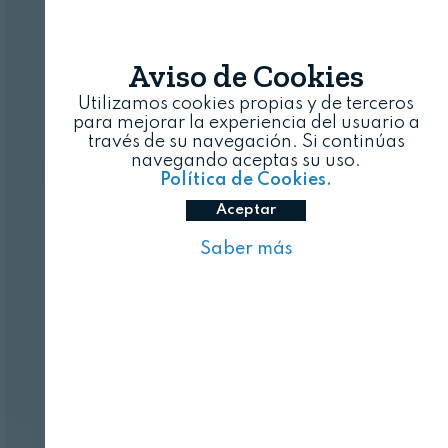
Aviso de Cookies
Utilizamos cookies propias y de terceros
para mejorar la experiencia del usuario a
través de su navegación. Si continúas
navegando aceptas su uso.
Política de Cookies.
Aceptar
Saber más