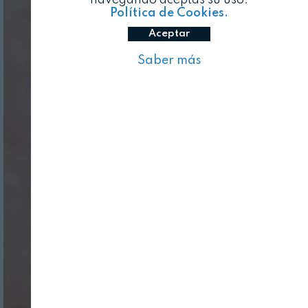
navegando aceptas su uso.
Política de Cookies.
Aceptar
Saber más