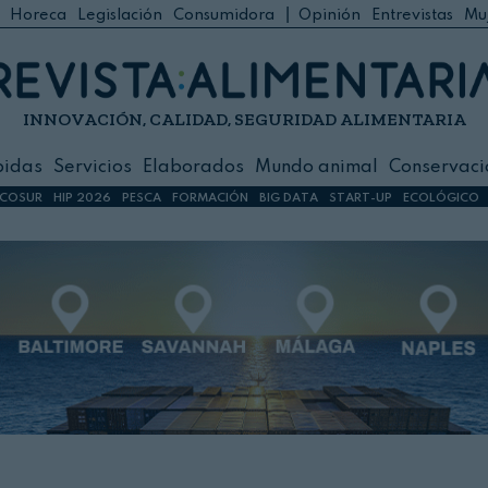
|
Horeca
Legislación
Consumidora
Opinión
Entrevistas
Mu
C
 Foodservice
INNOVACIÓN, CALIDAD, SEGURIDAD ALIMENTARIA
h
ilidad
bidas
Servicios
Elaborados
Mundo animal
Conservaci
sign
COSUR
HIP 2026
PESCA
FORMACIÓN
BIG DATA
START-UP
ECOLÓGICO
s
dos
nimal
ación
 primas
ión y Logística
ción especial