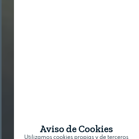
Aviso de Cookies
Utilizamos cookies propias y de terceros