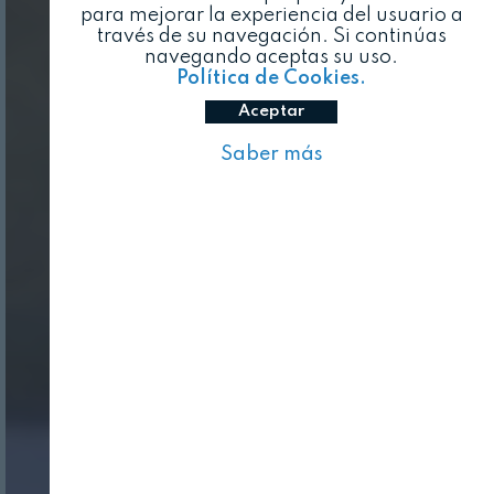
para mejorar la experiencia del usuario a
través de su navegación. Si continúas
navegando aceptas su uso.
Política de Cookies.
Aceptar
Saber más