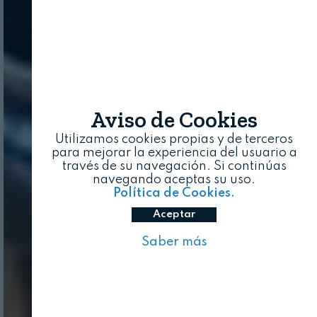
Aviso de Cookies
Utilizamos cookies propias y de terceros
para mejorar la experiencia del usuario a
través de su navegación. Si continúas
navegando aceptas su uso.
Política de Cookies.
Aceptar
Saber más