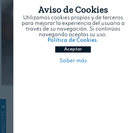
Aviso de Cookies
Utilizamos cookies propias y de terceros
para mejorar la experiencia del usuario a
través de su navegación. Si continúas
navegando aceptas su uso.
Política de Cookies.
Aceptar
Saber más