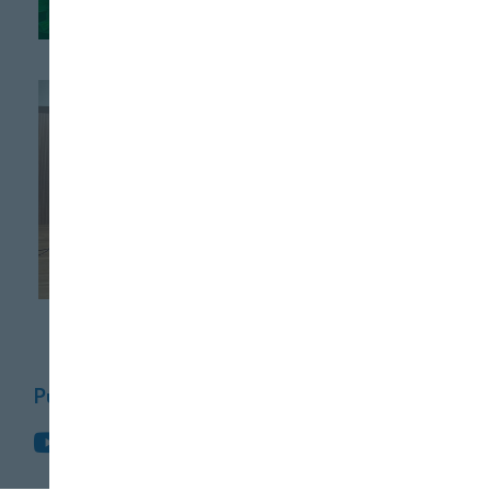
provocados por
incendios
AGRICULTURA
El incremento de
los costes de
producción limita la
mejora de
rentabilidad de la
campaña 2025-2026
Puedes seguirnos