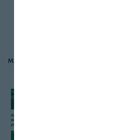
el cultivo. Este
…
revista Nº 543
Más noticias de Agricultura
AGRICULTURA
Agroseguro
recuerda que el
seguro agrario
cubre los daños