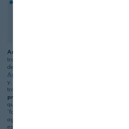
Almería acoge el VII Campus jovenes
Cerrar
Cooperativista
Ana I. de Castro Megías
trabaja en el departamento
de
Medio Ambiente y
Agronomía del INIA-CSIC
y, desde hace quince años,
trabaja en
agricultura de
precisión
(AP), un área
que, como nos cuenta,
“forma parte de la
agricultura digital y es una
estrategia de gestión de