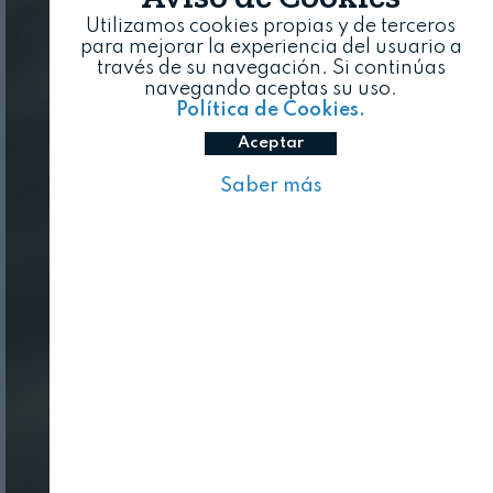
Utilizamos cookies propias y de terceros
para mejorar la experiencia del usuario a
través de su navegación. Si continúas
navegando aceptas su uso.
Política de Cookies.
Aceptar
Saber más