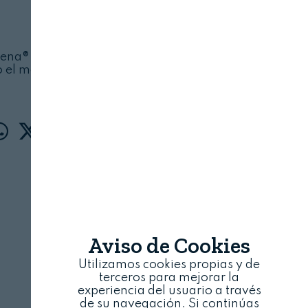
HYGIENA®
9 DE MAYO, 2025
giena® explora las soluciones innovadoras que
 el monitoreo ambiental en la producción de
alimentos
Aviso de Cookies
Utilizamos cookies propias y de
terceros para mejorar la
experiencia del usuario a través
de su navegación. Si continúas