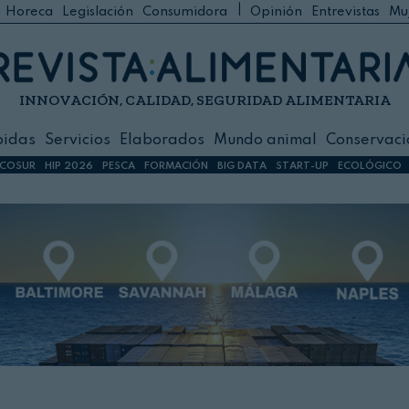
|
Horeca
Legislación
Consumidora
Opinión
Entrevistas
Mu
C
 Foodservice
INNOVACIÓN, CALIDAD, SEGURIDAD ALIMENTARIA
h
ilidad
bidas
Servicios
Elaborados
Mundo animal
Conservaci
sign
COSUR
HIP 2026
PESCA
FORMACIÓN
BIG DATA
START-UP
ECOLÓGICO
s
dos
nimal
ación
 primas
ión y Logística
ción especial