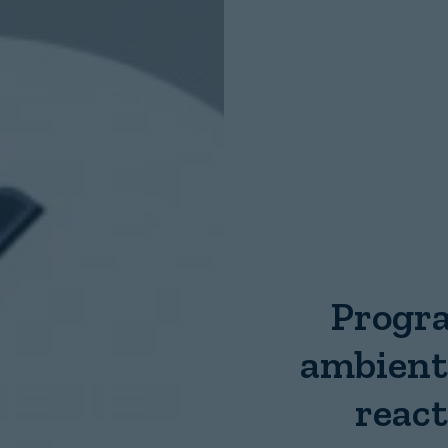
Nombre:
Password:
Login
Progr
ambient
react