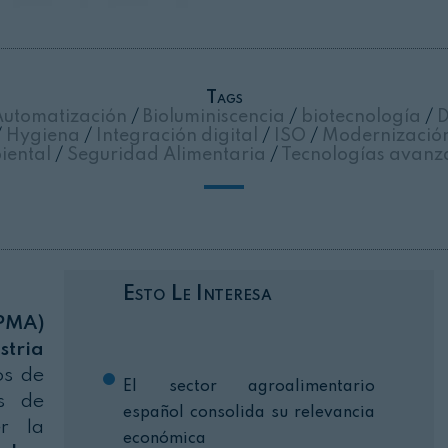
Cerrar
Tags
utomatización
/
Bioluminiscencia
/
biotecnología
/
D
/
Hygiena
/
Integración digital
/
ISO
/
Modernizació
iental
/
Seguridad Alimentaria
/
Tecnologías avanz
Esto Le Interesa
(PMA)
stria
os de
El sector agroalimentario
es de
español consolida su relevancia
r la
económica