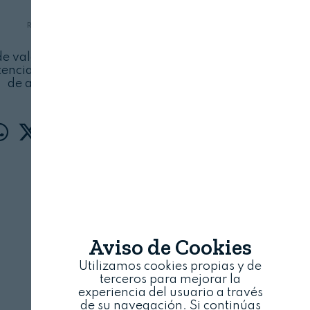
REVISTA ALIMENTARIA
8 DE ENERO, 2024
e valorización en cascada, en la Incubadora
encial de los residuos para obtener productos
de alto valor añadido
Aviso de Cookies
Utilizamos cookies propias y de
terceros para mejorar la
experiencia del usuario a través
de su navegación. Si continúas