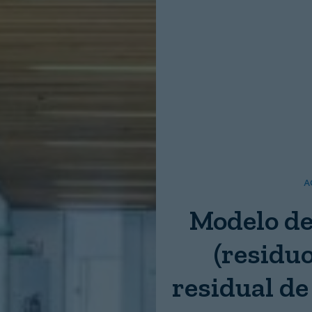
Nombre:
Password:
Login
A
Modelo de
(residuo
residual de