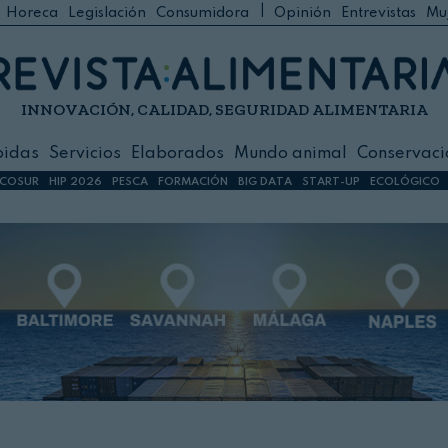
|
Horeca
Legislación
Consumidora
Opinión
Entrevistas
Mu
C
 Foodservice
INNOVACIÓN, CALIDAD, SEGURIDAD ALIMENTARIA
h
ilidad
bidas
Servicios
Elaborados
Mundo animal
Conservaci
sign
COSUR
HIP 2026
PESCA
FORMACIÓN
BIG DATA
START-UP
ECOLÓGICO
s
dos
nimal
ación
 primas
ión y Logística
ción especial