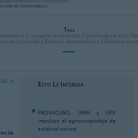
ircular de Extremadura
Cerrar
Tags
remadura
/
Impacto ambiental
/
Incubadora Alta Te
sos en cascada
/
Reducir desperdicios
/
Residuo cer
mía y
Esto Le Interesa
PROVACUNO, UMH y UPV
impulsan el agrocompostaje de
estiércol vacuno
encia