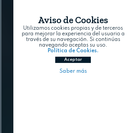
Aviso de Cookies
Utilizamos cookies propias y de terceros
para mejorar la experiencia del usuario a
través de su navegación. Si continúas
navegando aceptas su uso.
Política de Cookies.
Aceptar
Saber más