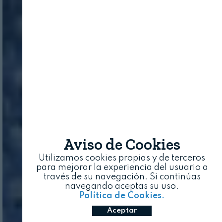
Aviso de Cookies
Utilizamos cookies propias y de terceros
para mejorar la experiencia del usuario a
través de su navegación. Si continúas
navegando aceptas su uso.
Política de Cookies.
Aceptar