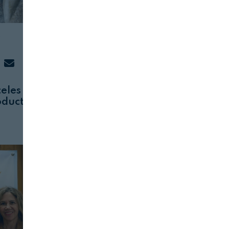
S
ENTREVISTAS
FRESCOS
31 DE OCTUBRE, 2024
celes para
Mª Luisa Álvarez: “Pescaderos,
oductos
los aliados para cuidarnos
disfrutando”