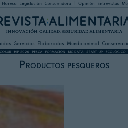
|
Horeca
Legislación
Consumidora
Opinión
Entrevistas
Mu
C
 Foodservice
INNOVACIÓN, CALIDAD, SEGURIDAD ALIMENTARIA
h
ilidad
bidas
Servicios
Elaborados
Mundo animal
Conservaci
sign
COSUR
HIP 2026
PESCA
FORMACIÓN
BIG DATA
START-UP
ECOLÓGICO
Productos pesqueros
s
dos
nimal
ación
 primas
ión y Logística
ción especial