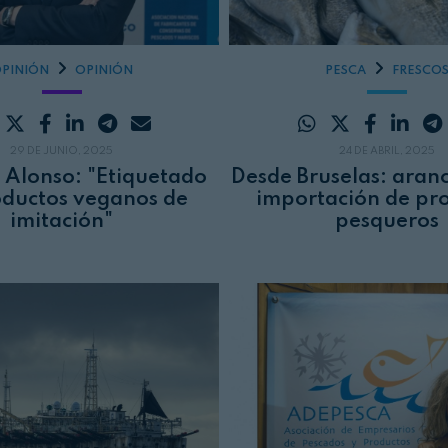
PINIÓN
OPINIÓN
PESCA
FRESCO
29 DE JUNIO, 2025
24 DE ABRIL, 2025
 Alonso: "Etiquetado
Desde Bruselas: aran
oductos veganos de
importación de pr
imitación"
pesqueros