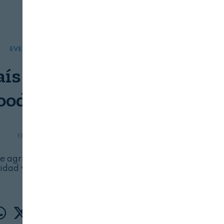
EVENTOS
FOOD TECH
país invitado de Expo
oodTech 2026
EXPO FOODTECH 2026
07/08/2026
de agrifoodtech, protagonizará una edición en
idad y colaboración entre industria, startups e
inversores