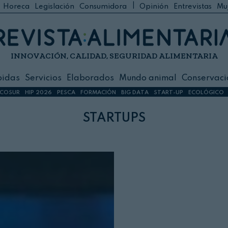
|
Horeca
Legislación
Consumidora
Opinión
Entrevistas
Mu
C
 Foodservice
INNOVACIÓN, CALIDAD, SEGURIDAD ALIMENTARIA
h
ilidad
bidas
Servicios
Elaborados
Mundo animal
Conservaci
sign
COSUR
HIP 2026
PESCA
FORMACIÓN
BIG DATA
START-UP
ECOLÓGICO
startups
s
dos
nimal
ación
 primas
ión y Logística
ción especial