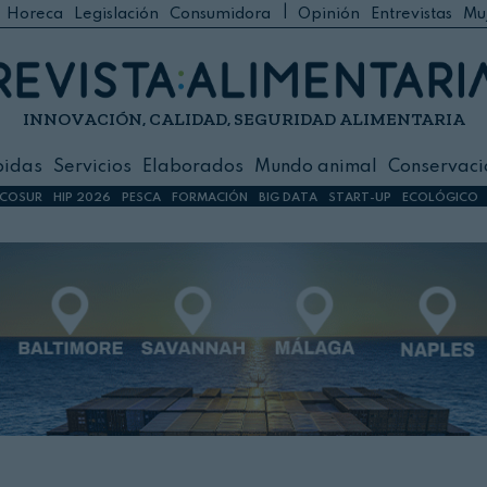
|
Horeca
Legislación
Consumidora
Opinión
Entrevistas
Mu
C
 Foodservice
INNOVACIÓN, CALIDAD, SEGURIDAD ALIMENTARIA
h
ilidad
bidas
Servicios
Elaborados
Mundo animal
Conservaci
sign
COSUR
HIP 2026
PESCA
FORMACIÓN
BIG DATA
START-UP
ECOLÓGICO
s
dos
nimal
ación
 primas
ión y Logística
ción especial