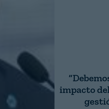
Nombre:
Password:
Login
“Debemos
impacto del
gesti