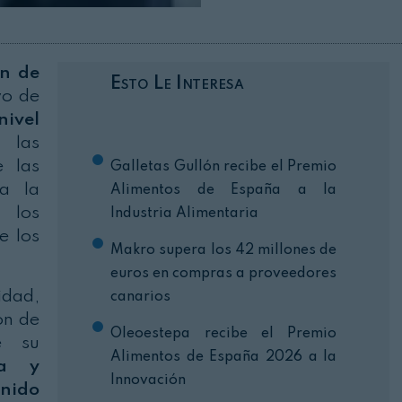
Cerrar
ón de
Esto Le Interesa
o de
nivel
 las
e las
Galletas Gullón recibe el Premio
 a la
Alimentos de España a la
, los
Industria Alimentaria
e los
Makro supera los 42 millones de
euros en compras a proveedores
idad,
canarios
ón de
Oleoestepa recibe el Premio
e su
Alimentos de España 2026 a la
ca y
Innovación
enido