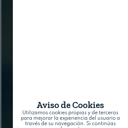
Aviso de Cookies
Utilizamos cookies propias y de terceros
para mejorar la experiencia del usuario a
través de su navegación. Si continúas