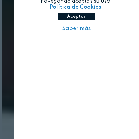
navegando aceptas su uso.
Política de Cookies.
Aceptar
Saber más